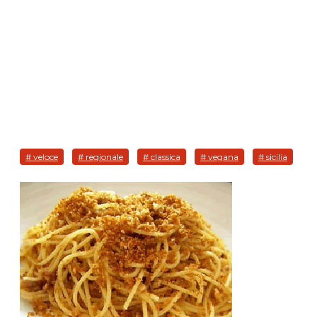
# veloce
# regionale
# classica
# vegana
# sicilia