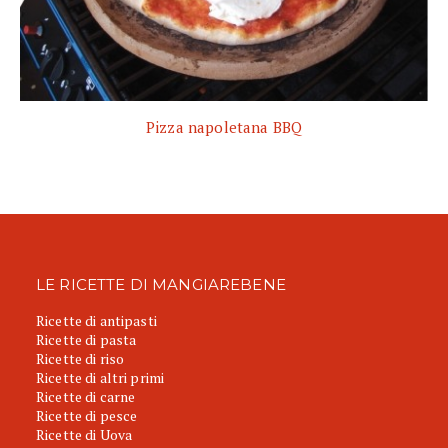
Pizza napoletana BBQ
LE RICETTE DI MANGIAREBENE
Ricette di antipasti
Ricette di pasta
Ricette di riso
Ricette di altri primi
Ricette di carne
Ricette di pesce
Ricette di Uova