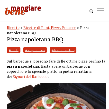
Ricette
»
Ricette di Pani, Pizze, Focacce
» Pizza
napoletana BBQ
Pizza napoletana BBQ
# facile
# vegetariano
# lievitato salato
Sul barbecue si possono fare delle ottime pizze perfino la
pizza napoletana
. Basta avere un barbecue con
coperchio e lo speciale piatto in pietra refrattaria
dei
Signori del Barbecue
.