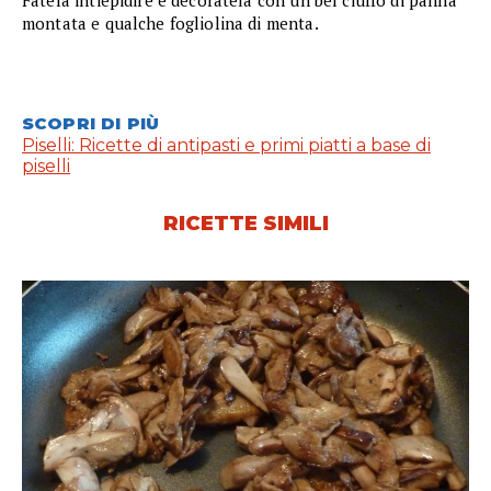
Fatela intiepidire e decoratela con un bel ciuffo di panna
montata e qualche fogliolina di menta.
SCOPRI DI PIÙ
Piselli: Ricette di antipasti e primi piatti a base di
piselli
RICETTE SIMILI