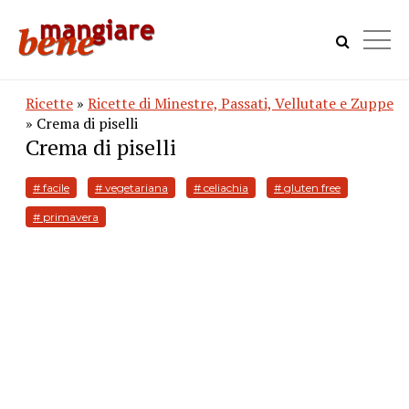
Ricette
»
Ricette di Minestre, Passati, Vellutate e Zuppe
» Crema di piselli
Crema di piselli
# facile
# vegetariana
# celiachia
# gluten free
# primavera