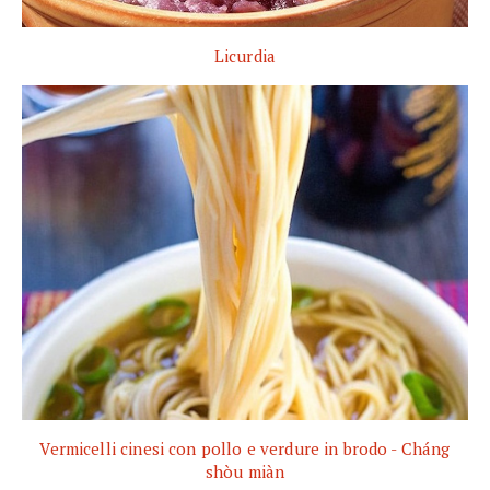
Licurdia
Vermicelli cinesi con pollo e verdure in brodo - Cháng
shòu miàn