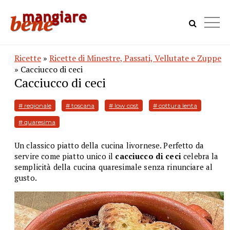
Ricette
»
Ricette di Minestre, Passati, Vellutate e Zuppe
» Cacciucco di ceci
Cacciucco di ceci
# regionale
# toscana
# low cost
# cottura lenta
# quaresima
Un classico piatto della cucina livornese. Perfetto da
servire come piatto unico il
cacciucco di ceci
celebra la
semplicità della cucina quaresimale senza rinunciare al
gusto.