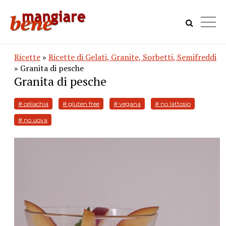
Ricette
»
Ricette di Gelati, Granite, Sorbetti, Semifreddi
» Granita di pesche
Granita di pesche
# celiachia
# gluten free
# vegana
# no lattosio
# no uova