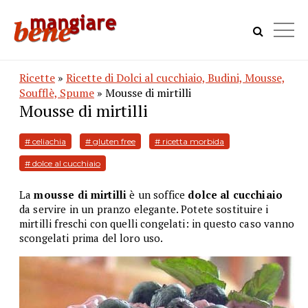
Ricette
»
Ricette di Dolci al cucchiaio, Budini, Mousse,
Soufflè, Spume
» Mousse di mirtilli
Mousse di mirtilli
# celiachia
# gluten free
# ricetta morbida
# dolce al cucchiaio
La
mousse di mirtilli
è un soffice
dolce al cucchiaio
da
servire in un pranzo elegante. Potete sostituire i
mirtilli freschi con quelli congelati: in questo caso vanno
scongelati prima del loro uso.