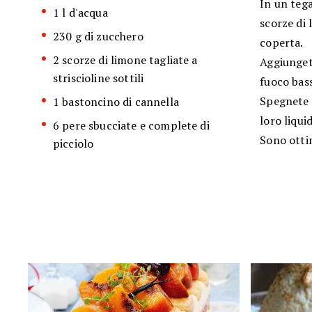
In un teg
1 l d'acqua
scorze di 
230 g di zucchero
coperta.
2 scorze di limone tagliate a
Aggiungete
striscioline sottili
fuoco bas
Spegnete i
1 bastoncino di cannella
loro liqui
6 pere sbucciate e complete di
Sono otti
picciolo