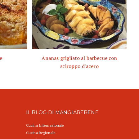
e
Ananas grigliato al barbecue con
sciroppo d'acero
IL BLOG DI MANGIAREBENE
Cucina Internazionale
Cucina Regionale