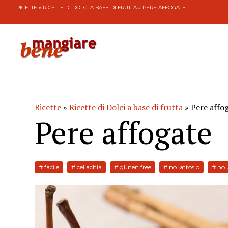
RICETTE
»
RICETTE DI DOLCI A BASE DI FRUTTA
» PERE AFFOGATE
Ricette
»
Ricette di Dolci a base di frutta
» Pere affo
Pere affogate
# facile
# celiachia
# gluten free
# no lattosio
# no