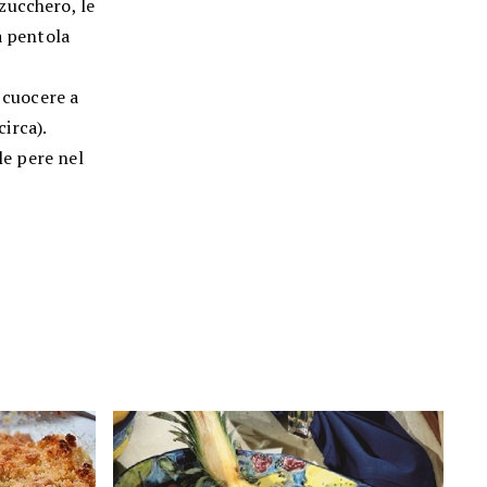
zucchero, le
a pentola
 cuocere a
irca).
le pere nel