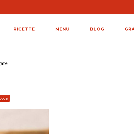
RICETTE
MENU
BLOG
GR
gate
 uova