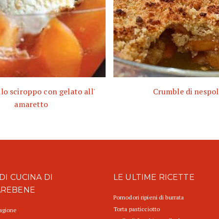
lo sciroppo con gelato all'
Crumble di nespol
amaretto
DI CUCINA DI
LE ULTIME RICETTE
AREBENE
Pomodori ripieni di burrata
Torta pasticciotto
tagione