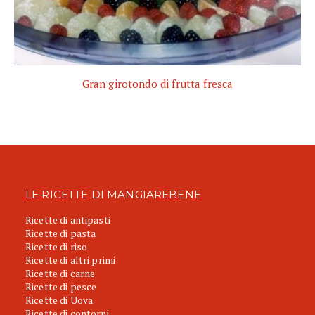
Gran girotondo di frutta fresca
LE RICETTE DI MANGIAREBENE
Ricette di antipasti
Ricette di pasta
Ricette di riso
Ricette di altri primi
Ricette di carne
Ricette di pesce
Ricette di Uova
Ricette di contorni