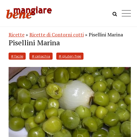
Ricette
»
Ricette di Contorni cotti
» Pisellini Marina
Pisellini Marina
# facile
# celiachia
# gluten free