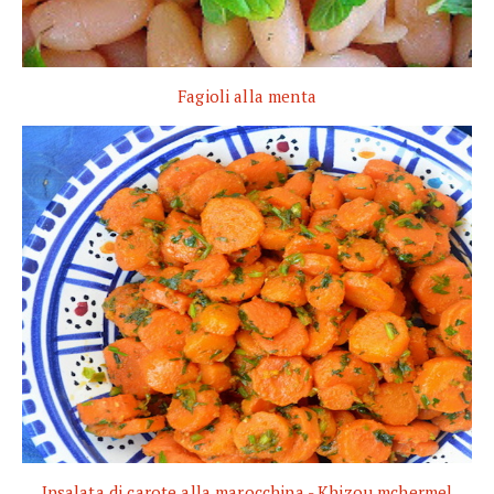
Fagioli alla menta
Insalata di carote alla marocchina - Khizou mchermel