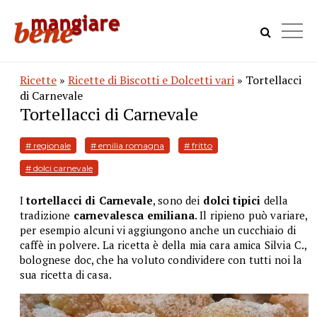
Ricette
»
Ricette di Biscotti e Dolcetti vari
» Tortellacci
di Carnevale
Tortellacci di Carnevale
# regionale
# emilia romagna
# fritto
# dolci carnevale
I
tortellacci di Carnevale
, sono dei
dolci tipici
della
tradizione
carnevalesca emiliana
. Il ripieno può variare,
per esempio alcuni vi aggiungono anche un cucchiaio di
caffè in polvere. La ricetta è della mia cara amica Silvia C.,
bolognese doc, che ha voluto condividere con tutti noi la
sua ricetta di casa.