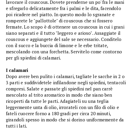
lavorare il couscous. Dovete prenderne un po' fra le mani
e sfregarlo delicatamente fra i palmi e le dita, facendolo
poi ricadere nel piatto. In questo modo lo sgranate e
romperete le "pallottole" di couscous che si fossero
fermate. Lo scopo è di ottenere un couscous in cui i grani
siano separati e il tutto "leggero e arioso". Assaggiate il
couscous e aggiungete del sale se necessario. Conditelo
con il succo e la buccia di limone e le erbe tritate,
mescolando con una forchetta. Servitelo come contorno
per gli spiedini di calamari.
I calamari
Dopo avere ben pulito i calamari, tagliate le sacche in 2 o
3 parti e suddividetele infilandone negli spiedini, tentacoli
compresi. Salate e passate gli spiedini nel pan carrè
mescolato al trito aromatico in modo che siano ben
ricoperti da tutte le parti. Adagiateli su una teglia
leggermente unta di olio, irrorateli con un filo di olio e
fateli cuocere forno a 180 gradi per circa 20 minuti,
girandoli spesso in modo che si dorino uniformemente da
tutti i lati.