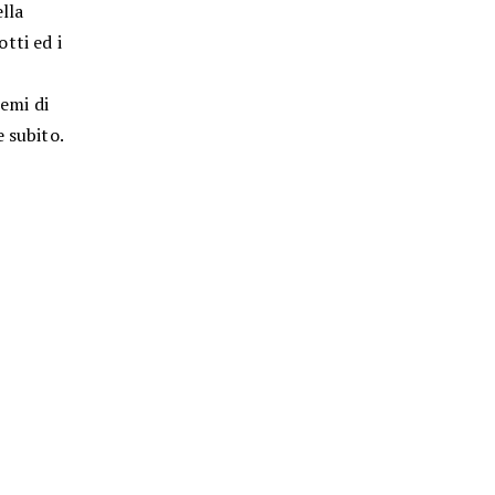
lla
otti ed i
semi di
 subito.