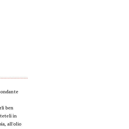
abbondante
rli ben
teteli in
a, all'olio