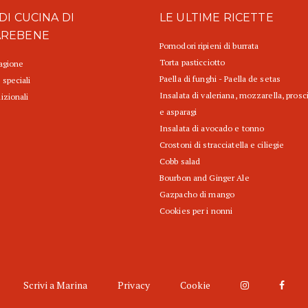
DI CUCINA DI
LE ULTIME RICETTE
AREBENE
Pomodori ripieni di burrata
Torta pasticciotto
tagione
Paella di funghi - Paella de setas
 speciali
Insalata di valeriana, mozzarella, prosc
izionali
e asparagi
Insalata di avocado e tonno
Crostoni di stracciatella e ciliegie
Cobb salad
Bourbon and Ginger Ale
Gazpacho di mango
Cookies per i nonni
Scrivi a Marina
Privacy
Cookie