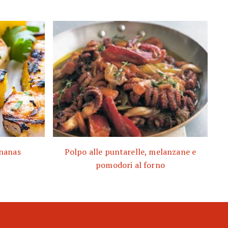
ananas
Polpo alle puntarelle, melanzane e
pomodori al forno