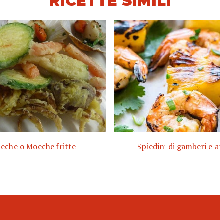
RICETTE SIMILI
eche o Moeche fritte
Spiedini di gamberi e 