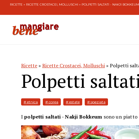
RICETTE
»
RICETTE CROSTACEI, MOLLUSCHI
» POLPETTI SALTATI - NAKJI BOKKEU
Ricette
»
Ricette Crostacei, Molluschi
» Polpetti salt
Polpetti salta
# etnica
# corea
# estate
# speziata
I
polpetti saltati - Nakji Bokkeum
sono
un piatto 