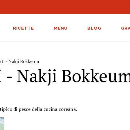
M
RICETTE
MENU
BLOG
GR
ati - Nakji Bokkeum
ti - Nakji Bokkeu
tipico di pesce della cucina coreana.