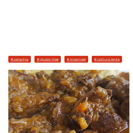
# celiachia
# gluten free
# invernale
# cottura lenta