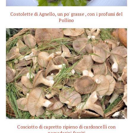
Costolette di Agnello, un po' grasse , con i profumi del
Pollino
Cosciotto di capretto ripieno di cardoncelli con
pomodorini farciti