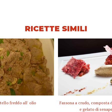
RICETTE SIMILI
tello freddo all' olio
Fassona a crudo, composta 
e gelato di senap