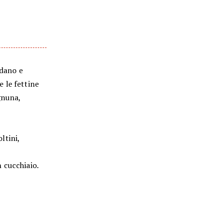
edano e
 le fettine
gnuna,
ltini,
 cucchiaio.