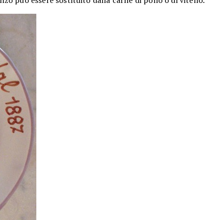
nzo può essere sostituito dalla carne di pollo o di vitello.