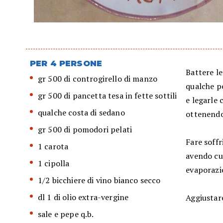
PER 4 PERSONE
Battere le
gr 500 di controgirello di manzo
qualche p
gr 500 di pancetta tesa in fette sottili
e legarle 
qualche costa di sedano
ottenendon
gr 500 di pomodori pelati
Fare soffr
1 carota
avendo cur
1 cipolla
evaporazi
1/2 bicchiere di vino bianco secco
dl 1 di olio extra-vergine
Aggiustare
sale e pepe q.b.