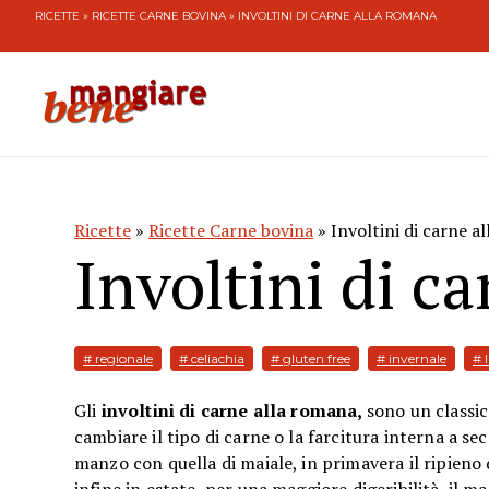
RICETTE
»
RICETTE CARNE BOVINA
» INVOLTINI DI CARNE ALLA ROMANA
Ricette
»
Ricette Carne bovina
» Involtini di carne a
Involtini di c
# regionale
# celiachia
# gluten free
# invernale
# 
Gli
involtini di carne alla romana,
sono un classic
cambiare il tipo di carne o la farcitura interna a sec
manzo con quella di maiale, in primavera il ripieno d