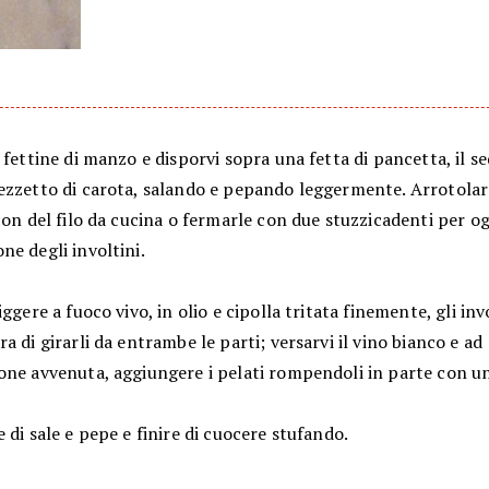
 fettine di manzo e disporvi sopra una fetta di pancetta, il s
ezzetto di carota, salando e pepando leggermente. Arrotolare
con del filo da cucina o fermarle con due stuzzicadenti per o
e degli involtini.
iggere a fuoco vivo, in olio e cipolla tritata finemente, gli invo
a di girarli da entrambe le parti; versarvi il vino bianco e ad
one avvenuta, aggiungere i pelati rompendoli in parte con un
 di sale e pepe e finire di cuocere stufando.