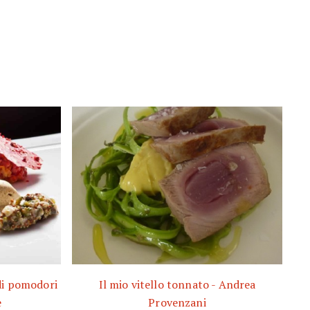
di pomodori
Il mio vitello tonnato - Andrea
e
Provenzani