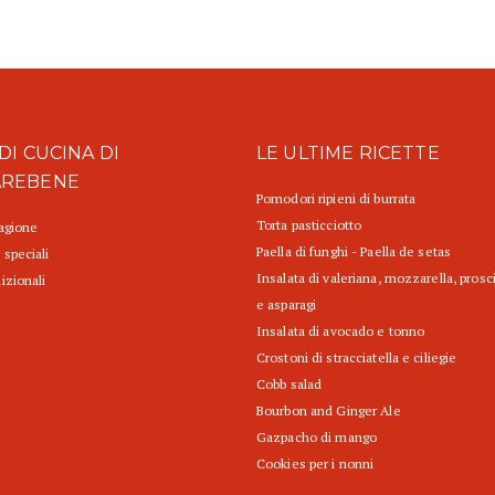
DI CUCINA DI
LE ULTIME RICETTE
AREBENE
Pomodori ripieni di burrata
Torta pasticciotto
tagione
Paella di funghi - Paella de setas
 speciali
Insalata di valeriana, mozzarella, prosc
izionali
e asparagi
Insalata di avocado e tonno
Crostoni di stracciatella e ciliegie
Cobb salad
Bourbon and Ginger Ale
Gazpacho di mango
Cookies per i nonni