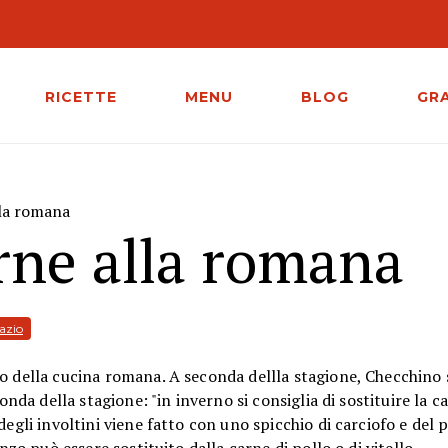
RICETTE
MENU
BLOG
GR
lla romana
arne alla romana
lazio
o della cucina romana. A seconda dellla stagione, Checchino 
onda della stagione: "in inverno si consiglia di sostituire la c
egli involtini viene fatto con uno spicchio di carciofo e del 