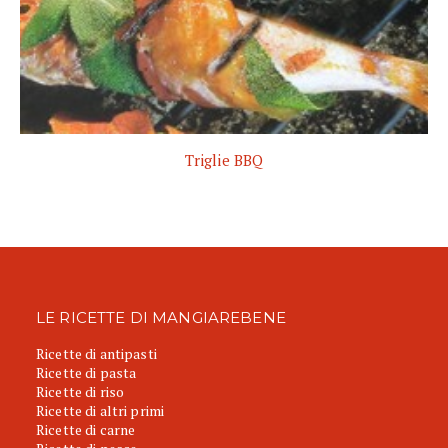
Triglie BBQ
LE RICETTE DI MANGIAREBENE
Ricette di antipasti
Ricette di pasta
Ricette di riso
Ricette di altri primi
Ricette di carne