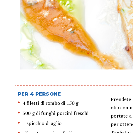
PER 4 PERSONE
Prendete 1
4 filetti di rombo di 150 g
olio con m
300 g di funghi porcini freschi
portate a 
1 spicchio di aglio
per otten
Tagliate i