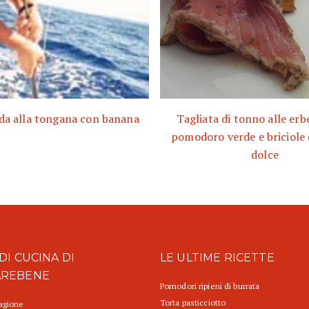
da alla tongana con banana
Tagliata di tonno alle erb
pomodoro verde e briciole 
dolce
DI CUCINA DI
LE ULTIME RICETTE
AREBENE
Pomodori ripieni di burrata
Torta pasticciotto
tagione