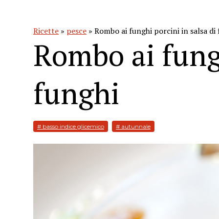
Ricette
»
pesce
» Rombo ai funghi porcini in salsa di
Rombo ai fungh
funghi
# basso indice glicemico
# autunnale