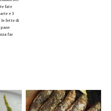
te fate
parte e 3
 le fette di
o pane
enza far