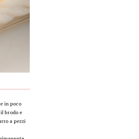
re in poco
il brodo e
urro a pezzi
il rimanente