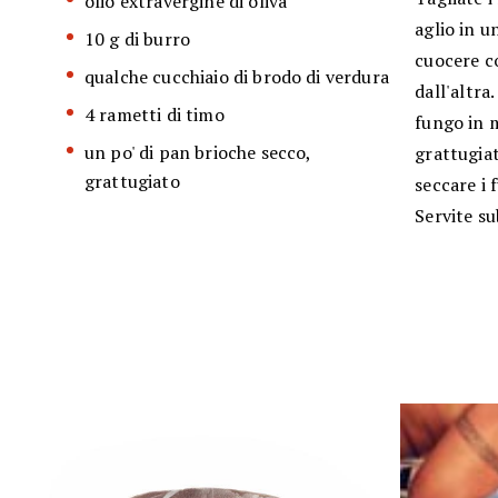
olio extravergine di oliva
aglio in u
10 g di burro
cuocere co
qualche cucchiaio di brodo di verdura
dall'altr
4 rametti di timo
fungo in 
un po' di pan brioche secco,
grattugiat
grattugiato
seccare i 
Servite su