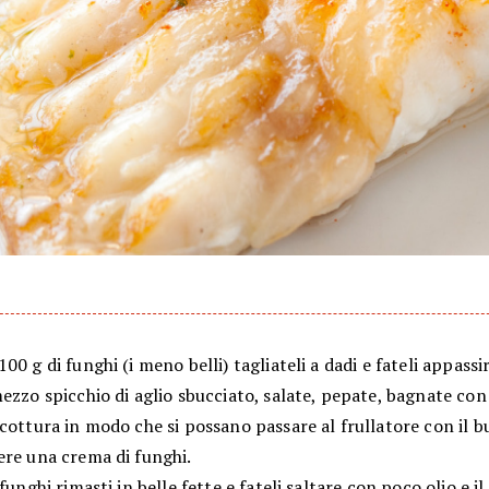
00 g di funghi (i meno belli) tagliateli a dadi e fateli appassi
ezzo spicchio di aglio sbucciato, salate, pepate, bagnate con 
cottura in modo che si possano passare al frullatore con il b
ere una crema di funghi.
 funghi rimasti in belle fette e fateli saltare con poco olio e 