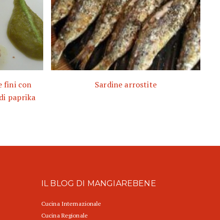
e fini con
Sardine arrostite
di paprika
IL BLOG DI MANGIAREBENE
Cucina Internazionale
Cucina Regionale