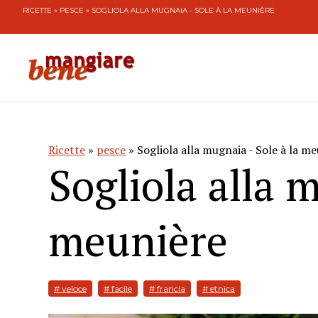
RICETTE
»
PESCE
» SOGLIOLA ALLA MUGNAIA - SOLE À LA MEUNIÈRE
Ricette
»
pesce
» Sogliola alla mugnaia - Sole à la m
Sogliola alla m
meunière
# veloce
# facile
# francia
# etnica