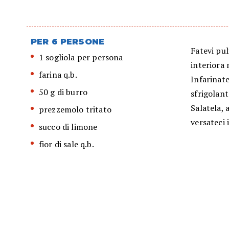
PER 6 PERSONE
Fatevi pul
1 sogliola per persona
interiora 
farina q.b.
Infarinate
50 g di burro
sfrigolant
Salatela, 
prezzemolo tritato
versateci 
succo di limone
fior di sale q.b.