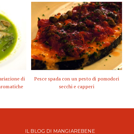
ariazione di
Pesce spada con un pesto di pomodori
 aromatiche
secchi e capperi
IL BLOG DI MANGIAREBENE