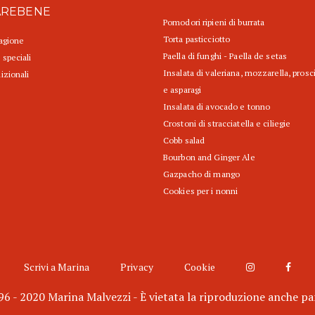
AREBENE
Pomodori ripieni di burrata
Torta pasticciotto
tagione
Paella di funghi - Paella de setas
 speciali
Insalata di valeriana, mozzarella, prosc
izionali
e asparagi
Insalata di avocado e tonno
Crostoni di stracciatella e ciliegie
Cobb salad
Bourbon and Ginger Ale
Gazpacho di mango
Cookies per i nonni
Scrivi a Marina
Privacy
Cookie
6 - 2020 Marina Malvezzi - È vietata la riproduzione anche pa