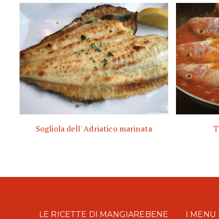
Sogliola dell' Adriatico marinata
T
LE RICETTE DI MANGIAREBENE
I MENU 