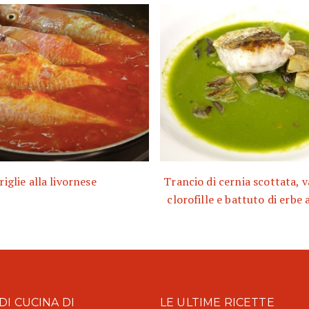
riglie alla livornese
Trancio di cernia scottata, v
clorofille e battuto di erbe
DI CUCINA DI
LE ULTIME RICETTE