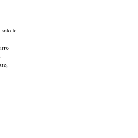
 solo le
burro
.
ato,