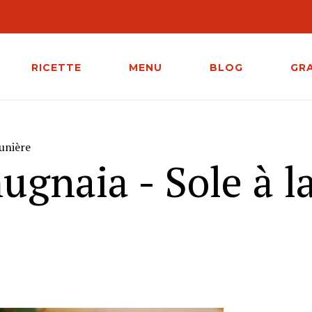
RICETTE
MENU
BLOG
GR
eunière
ugnaia - Sole à l