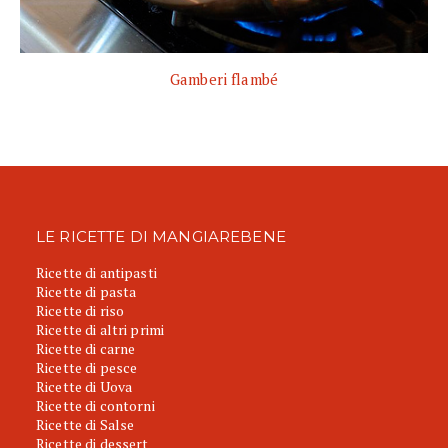
Gamberi flambé
LE RICETTE DI MANGIAREBENE
Ricette di antipasti
Ricette di pasta
Ricette di riso
Ricette di altri primi
Ricette di carne
Ricette di pesce
Ricette di Uova
Ricette di contorni
Ricette di Salse
Ricette di dessert