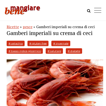
Ricette
»
pesce
» Gamberi imperiali su crema di ceci
Gamberi imperiali su crema di ceci
# celiachia
# gluten free
# invernale
# basso indice glicemico
# salutare
# diabete