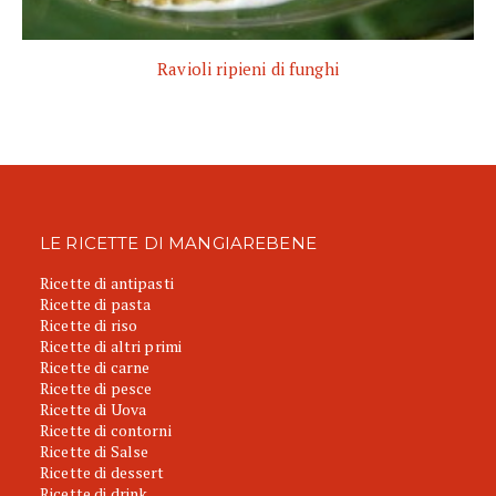
Ravioli ripieni di funghi
LE RICETTE DI MANGIAREBENE
Ricette di antipasti
Ricette di pasta
Ricette di riso
Ricette di altri primi
Ricette di carne
Ricette di pesce
Ricette di Uova
Ricette di contorni
Ricette di Salse
Ricette di dessert
Ricette di drink