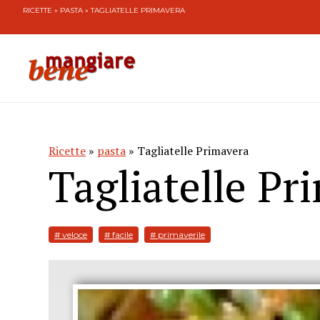
RICETTE
»
PASTA
» TAGLIATELLE PRIMAVERA
Ricette
»
pasta
» Tagliatelle Primavera
Tagliatelle Pr
# veloce
# facile
# primaverile