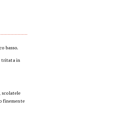
co basso.
tritata in
, scolatele
ico finemente