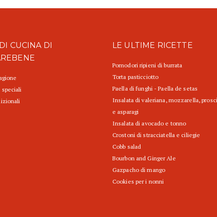
DI CUCINA DI
LE ULTIME RICETTE
AREBENE
Pomodori ripieni di burrata
Torta pasticciotto
tagione
Paella di funghi - Paella de setas
 speciali
Insalata di valeriana, mozzarella, prosc
izionali
e asparagi
Insalata di avocado e tonno
Crostoni di stracciatella e ciliegie
Cobb salad
Bourbon and Ginger Ale
Gazpacho di mango
Cookies per i nonni