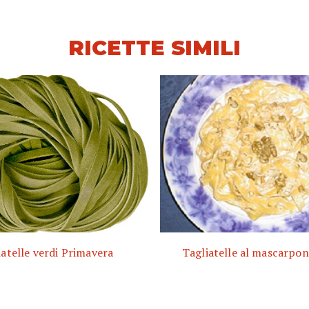
RICETTE SIMILI
atelle verdi Primavera
Tagliatelle al mascarpon