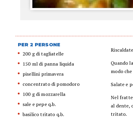
PER 2 PERSONE
Riscaldat
200 g di tagliatelle
Quando la 
150 ml di panna liquida
modo che 
pisellini primavera
concentrato di pomodoro
Salate e p
100 g di mozzarella
Nel fratte
sale e pepe q.b.
al dente, 
tritato.
basilico tritato q.b.