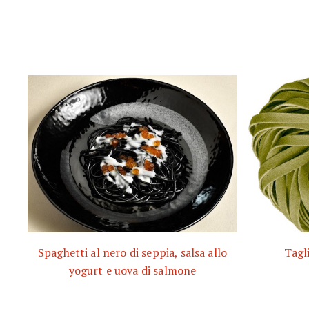
Spaghetti al nero di seppia, salsa allo
Tagli
yogurt e uova di salmone