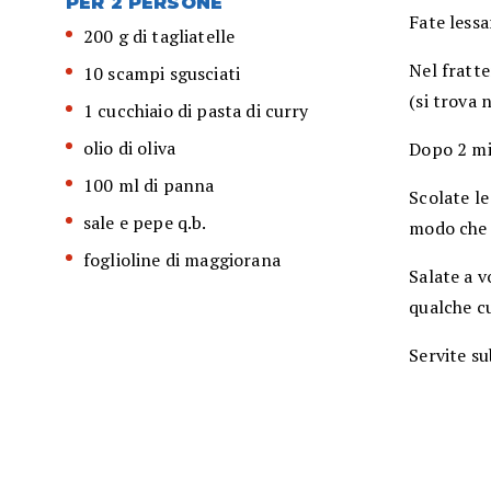
PER 2 PERSONE
Fate lessa
200 g di tagliatelle
Nel fratte
10 scampi sgusciati
(si trova 
1 cucchiaio di pasta di curry
olio di oliva
Dopo 2 mi
100 ml di panna
Scolate le
sale e pepe q.b.
modo che 
foglioline di maggiorana
Salate a v
qualche cu
Servite su