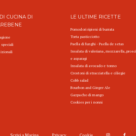
DI CUCINA DI
LE ULTIME RICETTE
AREBENE
Pomodori ripieni di burrata
Torta pasticciotto
tagione
Paella di funghi - Paella de setas
 speciali
Insalata di valeriana, mozzarella, prosc
izionali
e asparagi
Insalata di avocado e tonno
Crostoni di stracciatella e ciliegie
Cobb salad
Bourbon and Ginger Ale
Gazpacho di mango
Cookies per i nonni
Scrivi a Marina
Privacy
Cookie