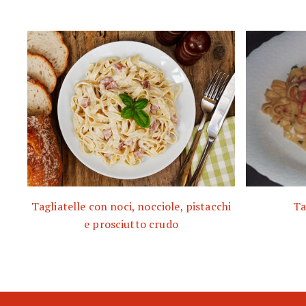
Tagliatelle con noci, nocciole, pistacchi
Ta
e prosciutto crudo