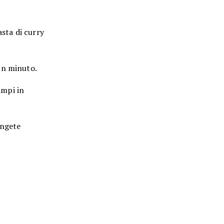
asta di curry
un minuto.
ampi in
ungete