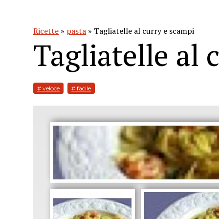
Ricette
»
pasta
» Tagliatelle al curry e scampi
Tagliatelle al
# veloce
# facile