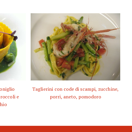
oniglio
Taglierini con code di scampi, zucchine,
roccoli e
porri, aneto, pomodoro
hio