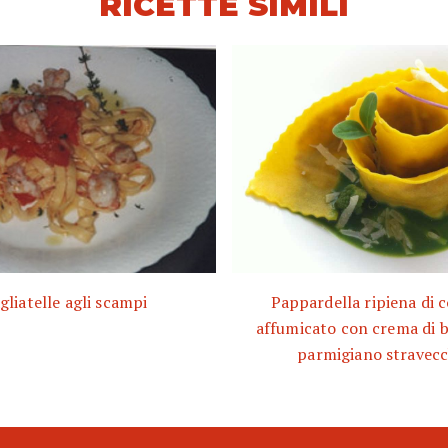
RICETTE SIMILI
gliatelle agli scampi
Pappardella ripiena di c
affumicato con crema di b
parmigiano stravecc