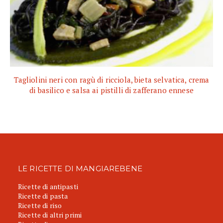
Tagliolini neri con ragù di ricciola, bieta selvatica, crema
di basilico e salsa ai pistilli di zafferano ennese
LE RICETTE DI MANGIAREBENE
Ricette di antipasti
Ricette di pasta
Ricette di riso
Ricette di altri primi