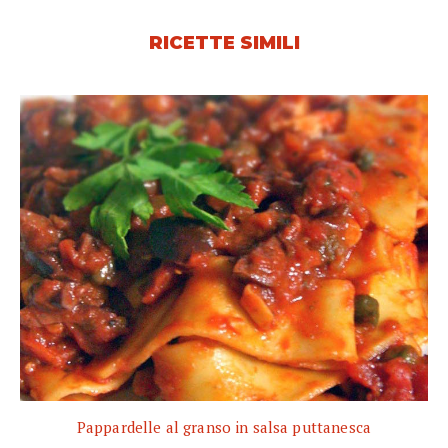
RICETTE SIMILI
Pappardelle al granso in salsa puttanesca