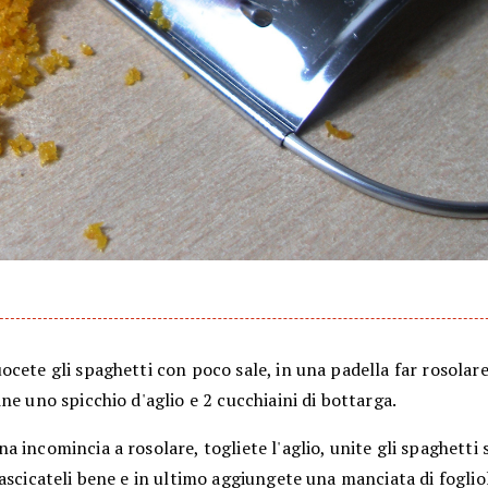
cete gli spaghetti con poco sale, in una padella far rosolare 
ne uno spicchio d'aglio e 2 cucchiaini di bottarga.
 incomincia a rosolare, togliete l'aglio, unite gli spaghetti s
ascicateli bene e in ultimo aggiungete una manciata di fogliol