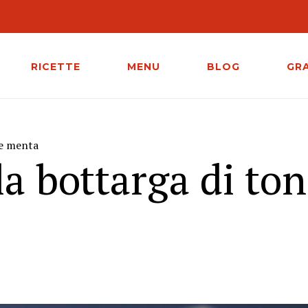
RICETTE
MENU
BLOG
GR
 e menta
la bottarga di to