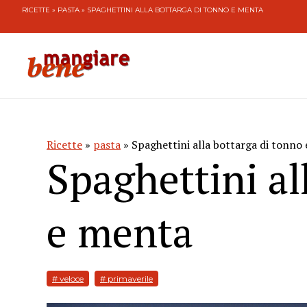
RICETTE
»
PASTA
» SPAGHETTINI ALLA BOTTARGA DI TONNO E MENTA
Ricette
»
pasta
» Spaghettini alla bottarga di tonno
Spaghettini al
e menta
# veloce
# primaverile