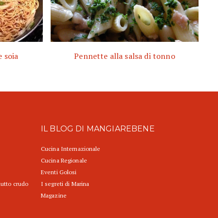
e soia
Pennette alla salsa di tonno
IL BLOG DI MANGIAREBENE
Cucina Internazionale
Cucina Regionale
Eventi Golosi
iutto crudo
I segreti di Marina
Magazine