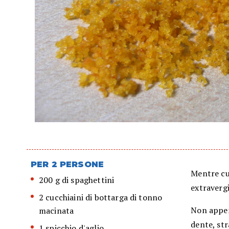
PER 2 PERSONE
Mentre cuo
200 g di spaghettini
extravergi
2 cucchiaini di bottarga di tonno
Non appena
macinata
dente, str
1 spicchio d'aglio