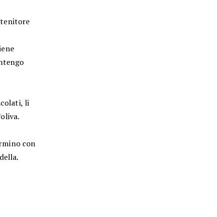
ntenitore
viene
antengo
olati, li
oliva.
termino con
della.