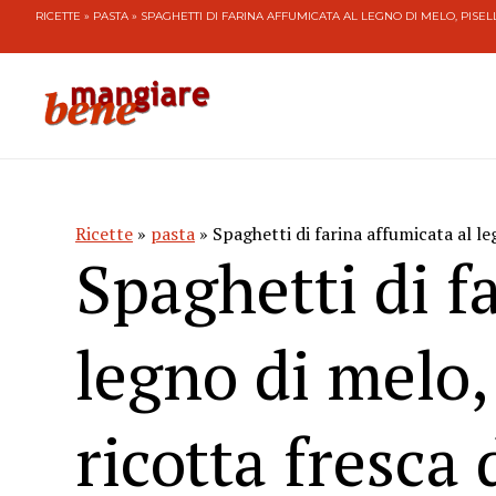
RICETTE
»
PASTA
» SPAGHETTI DI FARINA AFFUMICATA AL LEGNO DI MELO, PISELL
Ricette
»
pasta
» Spaghetti di farina affumicata al leg
Spaghetti di f
legno di melo, 
ricotta fresca 