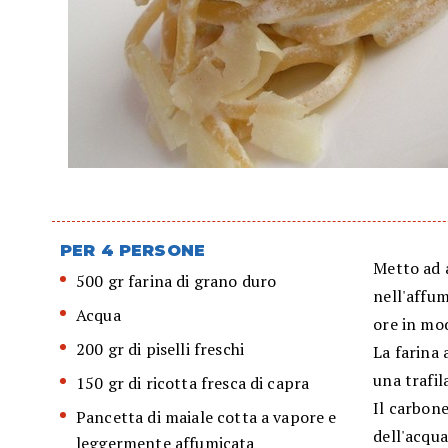
PER 4 PERSONE
Metto ad a
500 gr farina di grano duro
nell'affum
Acqua
ore in mod
200 gr di piselli freschi
La farina 
una trafil
150 gr di ricotta fresca di capra
Il carbone
Pancetta di maiale cotta a vapore e
dell'acqua
leggermente affumicata