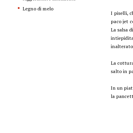
Legno di melo
I piselli,
paco jet c
La salsa d
intiepidi
inalterato
La cottura
salto in p
In un piat
la pancett