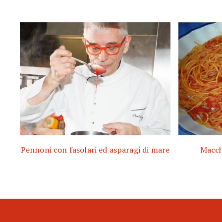
Pennoni con fasolari ed asparagi di mare
Macch