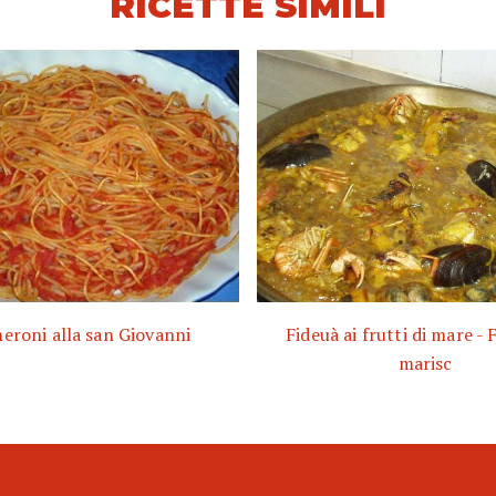
RICETTE SIMILI
eroni alla san Giovanni
Fideuà ai frutti di mare - 
marisc