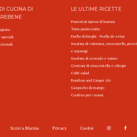
DI CUCINA DI
LE ULTIME RICETTE
AREBENE
Pomodori ripieni di burrata
Torta pasticciotto
tagione
Paella di funghi - Paella de setas
 speciali
Insalata di valeriana, mozzarella, prosc
izionali
e asparagi
Insalata di avocado e tonno
Crostoni di stracciatella e ciliegie
Cobb salad
Bourbon and Ginger Ale
Gazpacho di mango
Cookies per i nonni
Scrivi a Marina
Privacy
Cookie