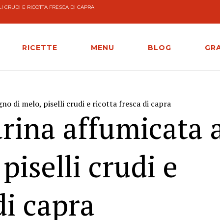
I CRUDI E RICOTTA FRESCA DI CAPRA
RICETTE
MENU
BLOG
GR
no di melo, piselli crudi e ricotta fresca di capra
arina affumicata 
piselli crudi e
di capra