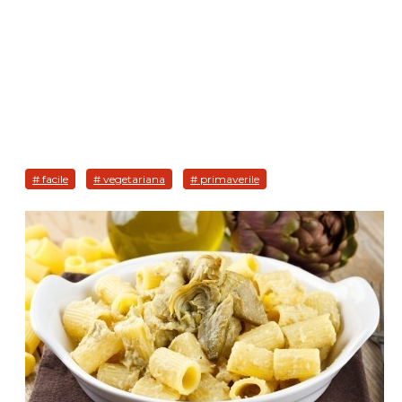
# facile
# vegetariana
# primaverile