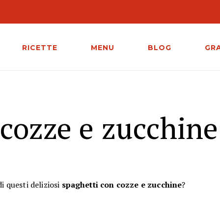
RICETTE
MENU
BLOG
GR
 cozze e zucchine
i questi deliziosi
spaghetti con cozze e zucchine
?