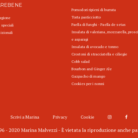
AREBENE
Pomodori ripieni di burrata
Torta pasticciotto
tagione
Paella di funghi - Paella de setas
 speciali
Insalata di valeriana, mozzarella, prosc
izionali
e asparagi
Insalata di avocado e tonno
Crostoni di stracciatella e ciliegie
Cobb salad
Bourbon and Ginger Ale
Gazpacho di mango
Cookies per i nonni
Scrivi a Marina
Privacy
Cookie
6 - 2020 Marina Malvezzi - È vietata la riproduzione anche pa