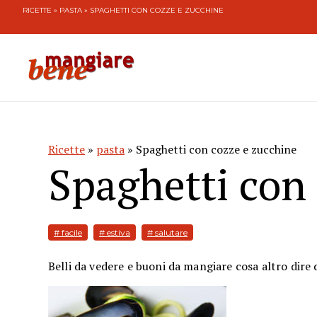
RICETTE
»
PASTA
» SPAGHETTI CON COZZE E ZUCCHINE
Ricette
»
pasta
» Spaghetti con cozze e zucchine
Spaghetti con
# facile
# estiva
# salutare
Belli da vedere e buoni da mangiare cosa altro dire d