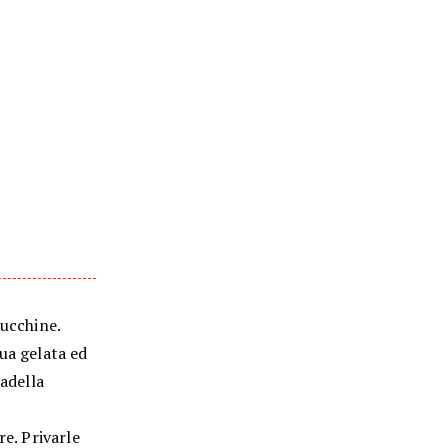
zucchine.
ua gelata ed
padella
re. Privarle