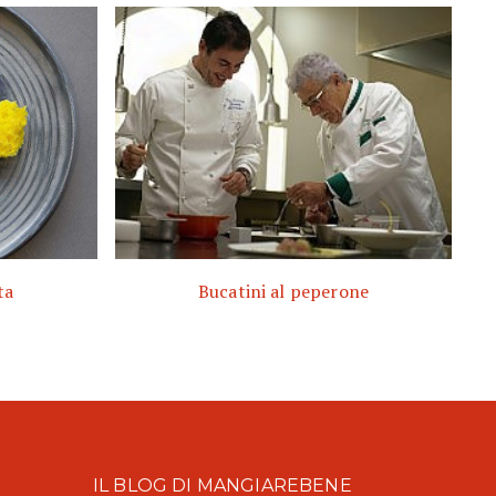
ta
Bucatini al peperone
IL BLOG DI MANGIAREBENE