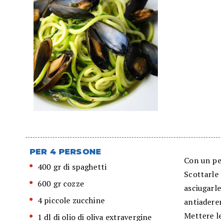
PER 4 PERSONE
Con un pel
400 gr di spaghetti
Scottarle 
600 gr cozze
asciugarle
4 piccole zucchine
antiadere
Mettere le
1 dl di olio di oliva extravergine