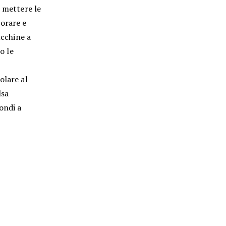
, mettere le
porare e
ucchine a
o le
olare al
lsa
ondi a