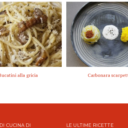
Bucatini alla gricia
Carbonara scarpet
DI CUCINA DI
LE ULTIME RICETTE