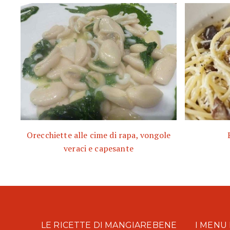
Orecchiette alle cime di rapa, vongole
veraci e capesante
LE RICETTE DI MANGIAREBENE
I MENU 