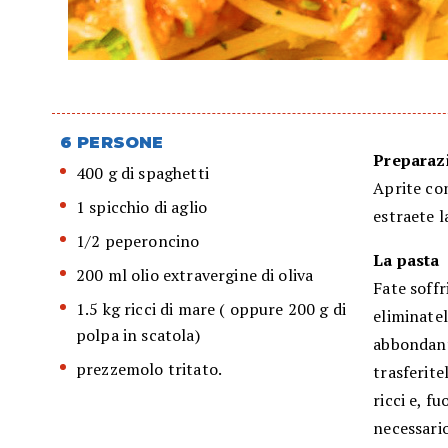
6 PERSONE
Preparazi
400 g di spaghetti
Aprite con
1 spicchio di aglio
estraete l
1/2 peperoncino
La pasta
200 ml olio extravergine di oliva
Fate soffr
1.5 kg ricci di mare ( oppure 200 g di
eliminate
polpa in scatola)
abbondante
prezzemolo tritato.
trasferite
ricci e, f
necessario