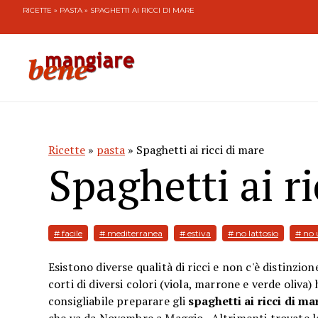
RICETTE
»
PASTA
» SPAGHETTI AI RICCI DI MARE
Ricette
»
pasta
» Spaghetti ai ricci di mare
Spaghetti ai r
# facile
# mediterranea
# estiva
# no lattosio
# no
Esistono diverse qualità di ricci e non c'è distinzio
corti di diversi colori (viola, marrone e verde oliva)
consigliabile preparare gli
spaghetti ai ricci di ma