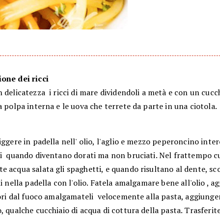
one dei ricci
 delicatezza i ricci di mare dividendoli a metà e con un cucc
a polpa interna e le uova che terrete da parte in una ciotola.
iggere in padella nell' olio, l'aglio e mezzo peperoncino inte
li quando diventano dorati ma non bruciati. Nel frattempo c
 acqua salata gli spaghetti, e quando risultano al dente, sco
li nella padella con l'olio. Fatela amalgamare bene all'olio , a
uori dal fuoco amalgamateli velocemente alla pasta, aggiunge
, qualche cucchiaio di acqua di cottura della pasta. Trasferite