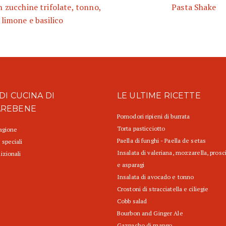
 zucchine trifolate, tonno,
Pasta Shake
limone e basilico
DI CUCINA DI
LE ULTIME RICETTE
AREBENE
Pomodori ripieni di burrata
Torta pasticciotto
tagione
Paella di funghi - Paella de setas
 speciali
Insalata di valeriana, mozzarella, prosc
izionali
e asparagi
Insalata di avocado e tonno
Crostoni di stracciatella e ciliegie
Cobb salad
Bourbon and Ginger Ale
Gazpacho di mango