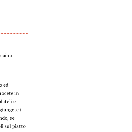
hiaino
ro ed
uocete in
lateli e
ggiungete i
ndo, se
li sul piatto