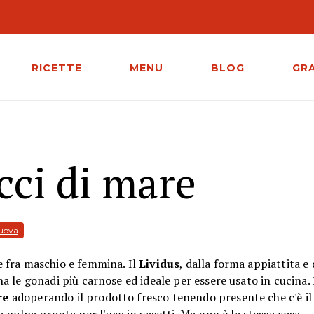
RICETTE
MENU
BLOG
GR
icci di mare
 uova
ne fra maschio e femmina. Il
Lividus
, dalla forma appiattita e 
 ha le gonadi più carnose ed ideale per essere usato in cucina. 
re
adoperando il prodotto fresco tenendo presente che c'è i