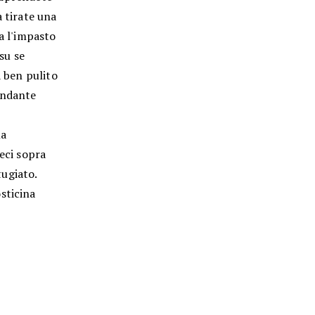
a tirate una
a l'impasto
su se
a ben pulito
ondante
la
eci sopra
ugiato.
sticina