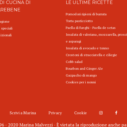
DI CUCINA DI
LE ULTIME RICETTE
AREBENE
Pomodori ripieni di burrata
Torta pasticciotto
tagione
Paella di funghi - Paella de setas
 speciali
Insalata di valeriana, mozzarella, prosc
izionali
e asparagi
Insalata di avocado e tonno
Crostoni di stracciatella e ciliegie
Cobb salad
Bourbon and Ginger Ale
Gazpacho di mango
Cookies per i nonni
Scrivi a Marina
Privacy
Cookie
6 - 2020 Marina Malvezzi - È vietata la riproduzione anche pa