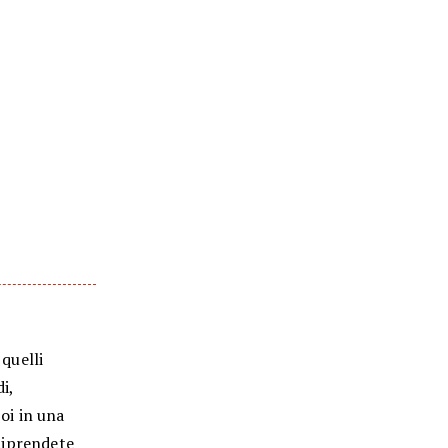
 quelli
i,
poi in una
 Riprendete