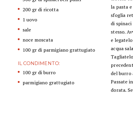
la pasta e
200 gr di ricotta
sfoglia re
1 uovo
di spinaci
sale
stesso. Av
noce moscata
e legatelo
acqua sala
100 gr di parmigiano grattugiato
Tagliatelo
IL CONDIMENTO:
precedent
100 gr di burro
del burro
Passate in
parmigiano grattugiato
dorata. Se