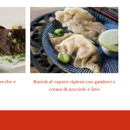
secche e
Ravioli al vapore ripieni con gamberi e
crema di nocciole e fave