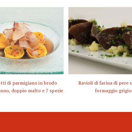
tti di parmigiano in brodo
Ravioli di farina di pere 
onno, doppio malto e 7 spezie
formaggio grigio