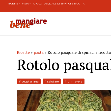
RICETTE
»
PASTA
» ROTOLO PASQUALE DI SPINACI E RICOTTA
Ricette
»
pasta
» Rotolo pasquale di spinaci e ricotta
Rotolo pasqual
# vegetariana
# salutare
# primavera