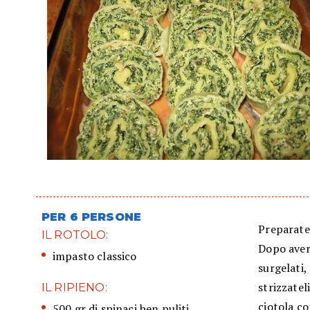
PER 6 PERSONE
Preparate 
IL ROTOLO:
Dopo averl
impasto classico
surgelati,
strizzatel
IL RIPIENO:
ciotola co
500 gr di spinaci ben puliti