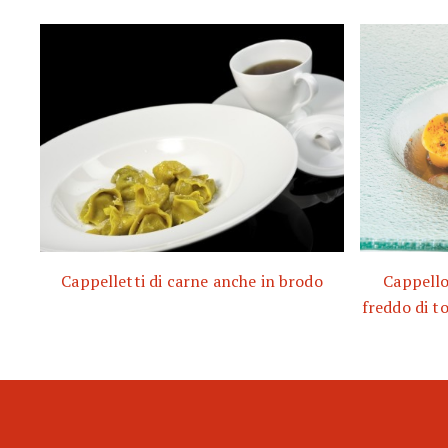
Cappelletti di carne anche in brodo
Cappello
freddo di t