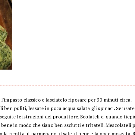
l'impasto classico e lasciatelo riposare per 30 minuti circa.
i ben puliti, lessate in poca acqua salata gli spinaci. Se usate
 seguite le istruzioni del produttore. Scolateli e, quando tiepid
i bene in modo che siano ben asciutti e tritateli. Mescolateli 
n la ricotta, il parmigiano, il sale, il pepe e la noce moscata.