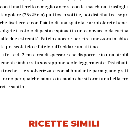
 con il matterello o meglio ancora con la macchina tirasfogli
ttangolare (35x25cm) piuttosto sottile, poi distribuiteci sopr
 che livellerete con l'aiuto di una spatola e arrotolerete bene 
volgete il rotolo di pasta e spinaci in un canovaccio da cucin
 alle due estremità. Fatelo cuocere per circa mezzora in abb
ta poi scolatelo e fatelo raffreddare un attimo.
 a fette di 2 cm circa di spessore che disporrete in una pirofi
emente imburrata sovrapponendole leggermente. Distribuit
 a tocchetti e spolverizzate con abbondante parmigiano gratt
 forno per qualche minuto in modo che si formi una bella cro
rvite subito.
RICETTE SIMILI