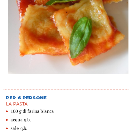
PER 6 PERSONE
LA PASTA:
100 g di farina bianca
acqua q.b.
sale q.b.