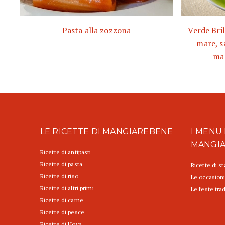
Pasta alla zozzona
Verde Bril
mare, s
ma
LE RICETTE DI MANGIAREBENE
I MENU 
MANGI
Ricette di antipasti
Ricette di pasta
Ricette di s
Ricette di riso
Le occasioni
Ricette di altri primi
Le feste trad
Ricette di carne
Ricette di pesce
Ricette di Uova