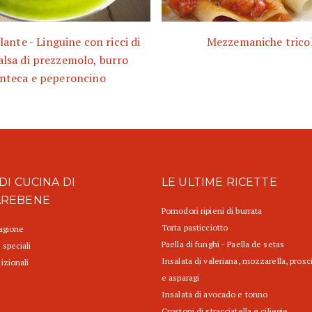
lante - Linguine con ricci di
Mezzemaniche tricol
alsa di prezzemolo, burro
nteca e peperoncino
DI CUCINA DI
LE ULTIME RICETTE
AREBENE
Pomodori ripieni di burrata
Torta pasticciotto
tagione
Paella di funghi - Paella de setas
 speciali
Insalata di valeriana, mozzarella, prosc
izionali
e asparagi
Insalata di avocado e tonno
Crostoni di stracciatella e ciliegie