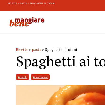
RICETTE
»
PASTA
» SPAGHETTI AI TOTANI
Ricette
»
pasta
» Spaghetti ai totani
Spaghetti ai t
# facile
# invernale