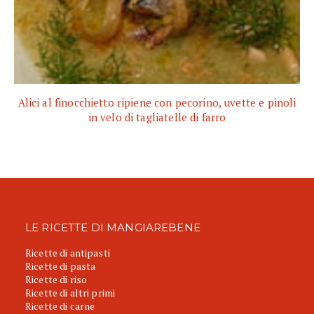
Alici al finocchietto ripiene con pecorino, uvette e pinoli
in velo di tagliatelle di farro
LE RICETTE DI MANGIAREBENE
Ricette di antipasti
Ricette di pasta
Ricette di riso
Ricette di altri primi
Ricette di carne