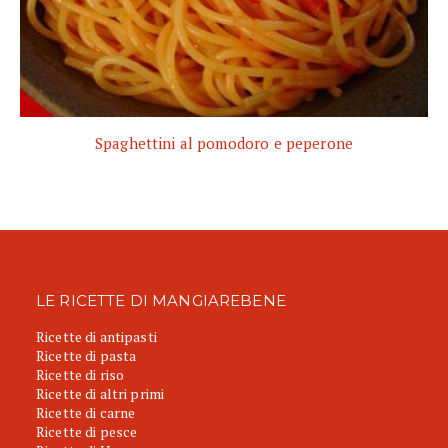
Spaghettini al pomodoro e peperone
LE RICETTE DI MANGIAREBENE
Ricette di antipasti
Ricette di pasta
Ricette di riso
Ricette di altri primi
Ricette di carne
Ricette di pesce