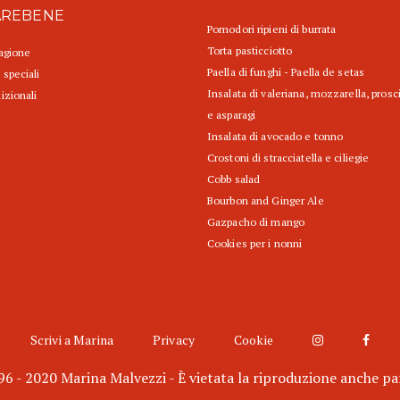
AREBENE
Pomodori ripieni di burrata
Torta pasticciotto
tagione
Paella di funghi - Paella de setas
 speciali
Insalata di valeriana, mozzarella, prosc
izionali
e asparagi
Insalata di avocado e tonno
Crostoni di stracciatella e ciliegie
Cobb salad
Bourbon and Ginger Ale
Gazpacho di mango
Cookies per i nonni
Scrivi a Marina
Privacy
Cookie
6 - 2020 Marina Malvezzi - È vietata la riproduzione anche pa