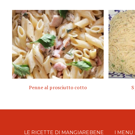
Penne al prosciutto cotto
S
LE RICETTE DI MANGIAREBENE
I MENU 