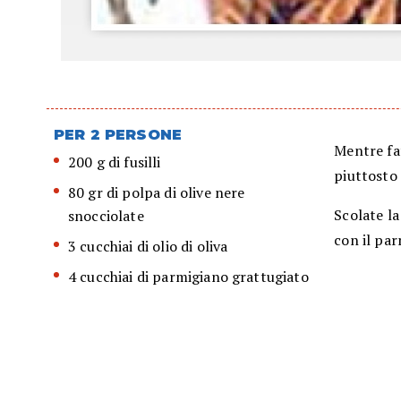
PER 2 PERSONE
Mentre fat
200 g di fusilli
piuttosto 
80 gr di polpa di olive nere
Scolate la
snocciolate
con il par
3 cucchiai di olio di oliva
4 cucchiai di parmigiano grattugiato