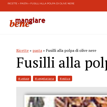
RICETTE
»
PASTA
» FUSILLI ALLA POLPA DI OLIVE NERE
Ricette
»
pasta
» Fusilli alla polpa di olive nere
Fusilli alla po
# veloce
# vegetariana
# estiva