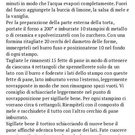
minuti in modo che l'acqua evapori completamente. Fuori
dal fuoco aggiungete la buccia di limone, la salsa di mele e
la vaniglia.
Per la preparazione della parte esterna della torta,
portate il forno a 200° e imburrate 10 stampini di metallo
o di ceramica e spolverizzateli con lo zucchero. Con una
formina ritagliate 20 cerchi del diametro delle forme,
immergeteli nel burro fuso e posizionatene 10 nel fondo
di ogni stampo.
Tagliate le rimanenti 15 fette di pane in modo di ottenere
da ciascuna 4 rettangoli che spennellerete solo da un
lato con il burro e foderate i lati dello stampo con queste
fette di pane, lato imburrato verso l'esterno, leggermente
sovrapposte in modo che non rimangano spazi vuoti. Vi
consiglio di schiacciarle leggermente nel punto di
sovrapposizione per sigillarle bene. Per ogni stampino ci
vorrano circa 6 rettangoli. Riempiteli con il composto di
mele e racchiudete il tutto con l'altro cerchio di pane
imburrato.
Sigillate bene il tortino schiacciando di nuove bene il
pane affinchè aderisca bene al pane dei lati. Fate cuocere