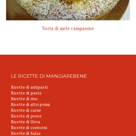
Torta di mele campanine
LE RICETTE DI MANGIAREBENE
Ricette di antipasti
Ricette di pasta
Ricette di riso
Ricette di altri primi
Ricette di carne
Ricette di pesce
Ricette di Uova
Ricette di contorni
Ricette di Salse