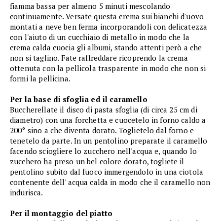
fiamma bassa per almeno 5 minuti mescolando
continuamente. Versate questa crema sui bianchi d'uovo
montati a neve ben ferma incorporandoli con delicatezza
con l'aiuto di un cucchiaio di metallo in modo che la
crema calda cuocia gli albumi, stando attenti però a che
non si taglino. Fate raffreddare ricoprendo la crema
ottenuta con la pellicola trasparente in modo che non si
formi la pellicina.
Per la base di sfoglia ed il caramello
Buccherellate il disco di pasta sfoglia (di circa 25 cm di
diametro) con una forchetta e cuocetelo in forno caldo a
200° sino a che diventa dorato. Toglietelo dal forno e
tenetelo da parte. In un pentolino preparate il caramello
facendo sciogliere lo zucchero nell'acqua e, quando lo
zucchero ha preso un bel colore dorato, togliete il
pentolino subito dal fuoco immergendolo in una ciotola
contenente dell' acqua calda in modo che il caramello non
indurisca.
Per il montaggio del piatto