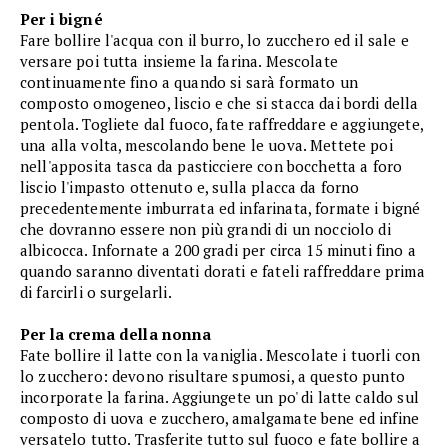
Per i bigné
Fare bollire l'acqua con il burro, lo zucchero ed il sale e
versare poi tutta insieme la farina. Mescolate
continuamente fino a quando si sarà formato un
composto omogeneo, liscio e che si stacca dai bordi della
pentola. Togliete dal fuoco, fate raffreddare e aggiungete,
una alla volta, mescolando bene le uova. Mettete poi
nell'apposita tasca da pasticciere con bocchetta a foro
liscio l'impasto ottenuto e, sulla placca da forno
precedentemente imburrata ed infarinata, formate i bigné
che dovranno essere non più grandi di un nocciolo di
albicocca. Infornate a 200 gradi per circa 15 minuti fino a
quando saranno diventati dorati e fateli raffreddare prima
di farcirli o surgelarli.
Per la crema della nonna
Fate bollire il latte con la vaniglia. Mescolate i tuorli con
lo zucchero: devono risultare spumosi, a questo punto
incorporate la farina. Aggiungete un po' di latte caldo sul
composto di uova e zucchero, amalgamate bene ed infine
versatelo tutto. Trasferite tutto sul fuoco e fate bollire a