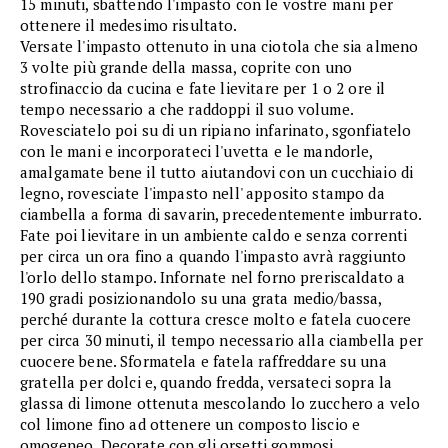
15 minuti, sbattendo l'impasto con le vostre mani per
ottenere il medesimo risultato.
Versate l'impasto ottenuto in una ciotola che sia almeno
3 volte più grande della massa, coprite con uno
strofinaccio da cucina e fate lievitare per 1 o 2 ore il
tempo necessario a che raddoppi il suo volume.
Rovesciatelo poi su di un ripiano infarinato, sgonfiatelo
con le mani e incorporateci l'uvetta e le mandorle,
amalgamate bene il tutto aiutandovi con un cucchiaio di
legno, rovesciate l'impasto nell' apposito stampo da
ciambella a forma di savarin, precedentemente imburrato.
Fate poi lievitare in un ambiente caldo e senza correnti
per circa un ora fino a quando l'impasto avrà raggiunto
l'orlo dello stampo. Infornate nel forno preriscaldato a
190 gradi posizionandolo su una grata medio/bassa,
perché durante la cottura cresce molto e fatela cuocere
per circa 30 minuti, il tempo necessario alla ciambella per
cuocere bene. Sformatela e fatela raffreddare su una
gratella per dolci e, quando fredda, versateci sopra la
glassa di limone ottenuta mescolando lo zucchero a velo
col limone fino ad ottenere un composto liscio e
omogeneo. Decorate con gli orsetti gommosi.