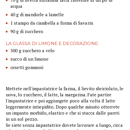
70 g di uvetta sultanina fatta rinvenire in un po' di
acqua
40 g di mandorle a lamelle
1 stampo da ciambella a forma di Savarin
90 g di zucchero
LA GLASSA DI LIMONE E DECORAZIONE:
300 g zucchero a velo
succo di un limone
orsetti gommosi
Mettete nell'impastatrice la farina, il lievito sbriciolato, le
uova, lo zucchero, il latte, la margarina. Fate partire
l'impastatrice e poi aggiungete poco alla volta il latte
leggermente intiepidito. Dopo qualche minuto otterrete
un impasto morbido, elastico e che si stacca dalle pareti
in un sol pezzo.
Se siete senza impastatrice dovete lavorare a lungo, circa