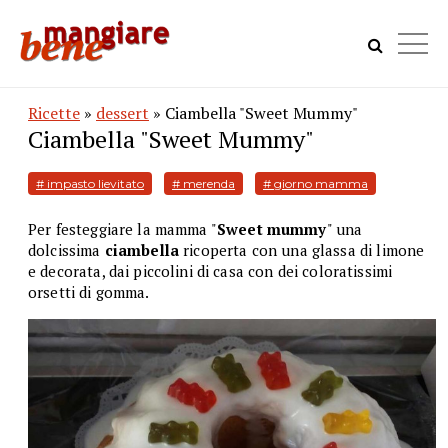
Ricette
»
dessert
» Ciambella "Sweet Mummy"
Ciambella "Sweet Mummy"
# impasto lievitato
# merenda
# giorno mamma
Per festeggiare la mamma "
Sweet mummy
" una
dolcissima
ciambella
ricoperta con una glassa di limone
e decorata, dai piccolini di casa con dei coloratissimi
orsetti di gomma.