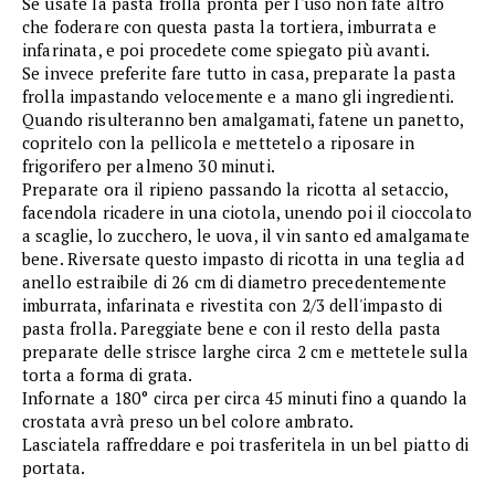
Se usate la pasta frolla pronta per l'uso non fate altro
che foderare con questa pasta la tortiera, imburrata e
infarinata, e poi procedete come spiegato più avanti.
Se invece preferite fare tutto in casa, preparate la pasta
frolla impastando velocemente e a mano gli ingredienti.
Quando risulteranno ben amalgamati, fatene un panetto,
copritelo con la pellicola e mettetelo a riposare in
frigorifero per almeno 30 minuti.
Preparate ora il ripieno passando la ricotta al setaccio,
facendola ricadere in una ciotola, unendo poi il cioccolato
a scaglie, lo zucchero, le uova, il vin santo ed amalgamate
bene. Riversate questo impasto di ricotta in una teglia ad
anello estraibile di 26 cm di diametro precedentemente
imburrata, infarinata e rivestita con 2/3 dell'impasto di
pasta frolla. Pareggiate bene e con il resto della pasta
preparate delle strisce larghe circa 2 cm e mettetele sulla
torta a forma di grata.
Infornate a 180° circa per circa 45 minuti fino a quando la
crostata avrà preso un bel colore ambrato.
Lasciatela raffreddare e poi trasferitela in un bel piatto di
portata.