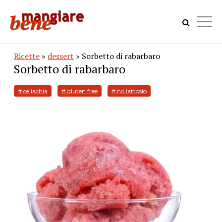
Ricette
»
dessert
» Sorbetto di rabarbaro
Sorbetto di rabarbaro
# celiachia
# gluten free
# no lattosio