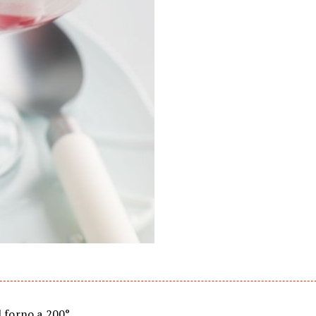
l forno a 200°.