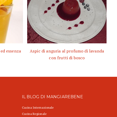
 ed essenza
Aspic di anguria al profumo di lavanda
con frutti di bosco
IL BLOG DI MANGIAREBENE
Cucina Internazionale
Cucina Regionale