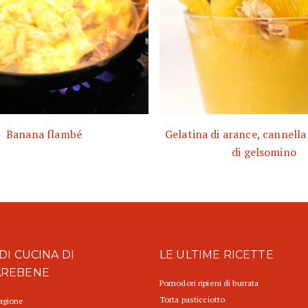
Banana flambé
Gelatina di arance, cannella
di gelsomino
DI CUCINA DI
LE ULTIME RICETTE
AREBENE
Pomodori ripieni di burrata
Torta pasticciotto
tagione