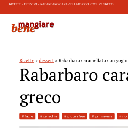
RICETTE
»
DESSERT
» RABARBARO CARAMELLATO CON YOGURT GRECO
Ricette
»
dessert
» Rabarbaro caramellato con yogur
Rabarbaro car
greco
# facile
# celiachia
# gluten free
# primavera
# no