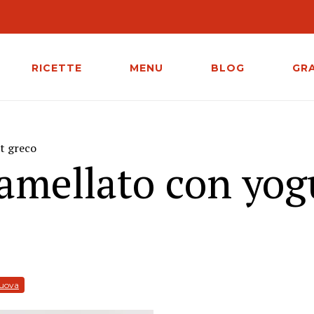
RICETTE
MENU
BLOG
GR
t greco
amellato con yog
 uova