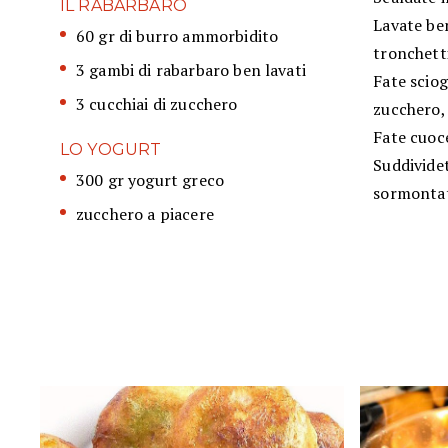
IL RABARBARO
Lavate ben
60 gr di burro ammorbidito
tronchetti
3 gambi di rabarbaro ben lavati
Fate sciog
3 cucchiai di zucchero
zucchero, 
Fate cuoce
LO YOGURT
Suddividet
300 gr yogurt greco
sormontate
zucchero a piacere