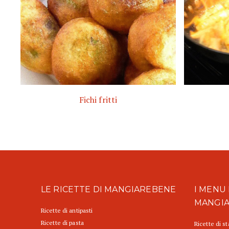
Fichi fritti
LE RICETTE DI MANGIAREBENE
I MENU 
MANGI
Ricette di antipasti
Ricette di pasta
Ricette di s