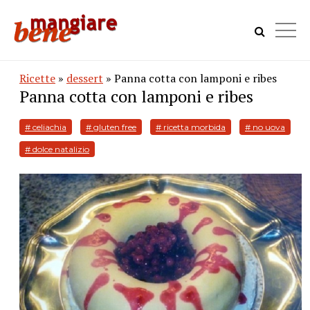
Ricette
»
dessert
» Panna cotta con lamponi e ribes
Panna cotta con lamponi e ribes
# celiachia
# gluten free
# ricetta morbida
# no uova
# dolce natalizio