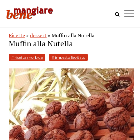
Ricette
»
dessert
» Muffin alla Nutella
Muffin alla Nutella
# ricetta morbida
# impasto lievitato