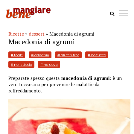
Ricette
»
dessert
» Macedonia di agrumi
Macedonia di agrumi
# facile
# celiachia
# gluten free
# no fuoco
# no lattosio
# no uova
Preparate spesso questa
macedonia di agrumi:
è un
vero toccasana per prevenire le malattie da
reffreddamento.