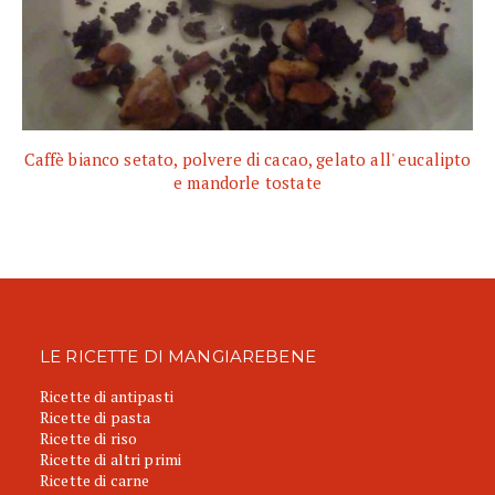
Caffè bianco setato, polvere di cacao, gelato all' eucalipto
e mandorle tostate
LE RICETTE DI MANGIAREBENE
Ricette di antipasti
Ricette di pasta
Ricette di riso
Ricette di altri primi
Ricette di carne