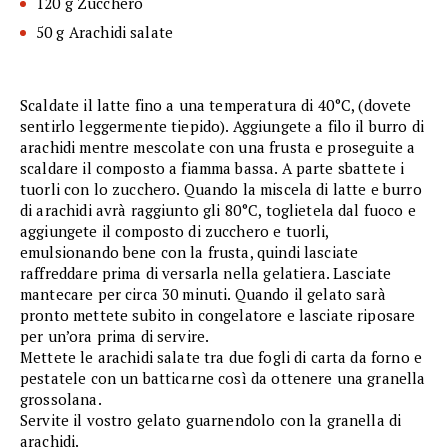
120 g Zucchero
50 g Arachidi salate
Scaldate il latte fino a una temperatura di 40°C, (dovete
sentirlo leggermente tiepido). Aggiungete a filo il burro di
arachidi mentre mescolate con una frusta e proseguite a
scaldare il composto a fiamma bassa. A parte sbattete i
tuorli con lo zucchero. Quando la miscela di latte e burro
di arachidi avrà raggiunto gli 80°C, toglietela dal fuoco e
aggiungete il composto di zucchero e tuorli,
emulsionando bene con la frusta, quindi lasciate
raffreddare prima di versarla nella gelatiera. Lasciate
mantecare per circa 30 minuti. Quando il gelato sarà
pronto mettete subito in congelatore e lasciate riposare
per un’ora prima di servire.
Mettete le arachidi salate tra due fogli di carta da forno e
pestatele con un batticarne così da ottenere una granella
grossolana.
Servite il vostro gelato guarnendolo con la granella di
arachidi.