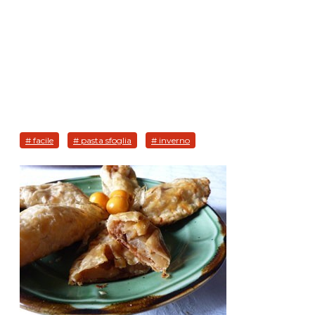
# facile
# pasta sfoglia
# inverno