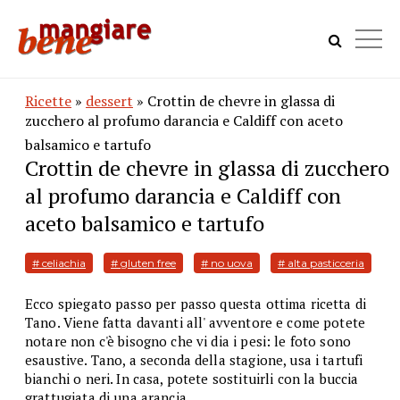
Ricette
»
dessert
» Crottin de chevre in glassa di
zucchero al profumo darancia e Caldiff con aceto
balsamico e tartufo
Crottin de chevre in glassa di zucchero
al profumo darancia e Caldiff con
aceto balsamico e tartufo
# celiachia
# gluten free
# no uova
# alta pasticceria
Ecco spiegato passo per passo questa ottima ricetta di
Tano. Viene fatta davanti all' avventore e come potete
notare non c'è bisogno che vi dia i pesi: le foto sono
esaustive. Tano, a seconda della stagione, usa i tartufi
bianchi o neri. In casa, potete sostituirli con la buccia
grattugiata di una arancia.