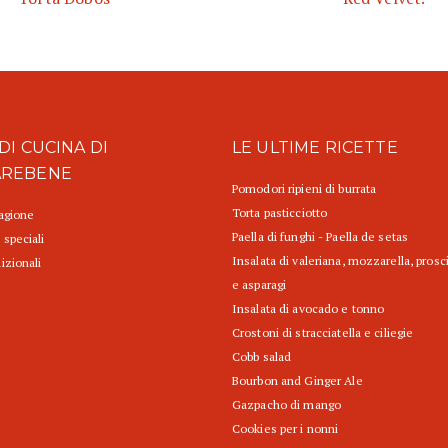
DI CUCINA DI
LE ULTIME RICETTE
AREBENE
Pomodori ripieni di burrata
Torta pasticciotto
tagione
Paella di funghi - Paella de setas
 speciali
Insalata di valeriana, mozzarella, prosc
izionali
e asparagi
Insalata di avocado e tonno
Crostoni di stracciatella e ciliegie
Cobb salad
Bourbon and Ginger Ale
Gazpacho di mango
Cookies per i nonni