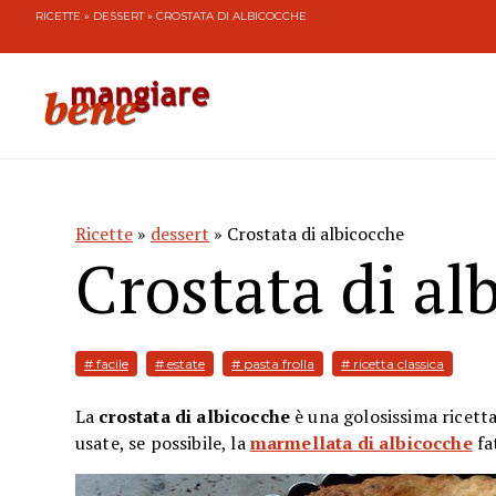
RICETTE
»
DESSERT
» CROSTATA DI ALBICOCCHE
Ricette
»
dessert
» Crostata di albicocche
Crostata di al
# facile
# estate
# pasta frolla
# ricetta classica
La
crostata di albicocche
è una golosissima ricetta
usate, se possibile, la
marmellata di albicocche
fa