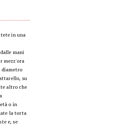
ttete in una
 dalle mani
er mezz'ora
el diametro
attarello, su
ate altro che
a
età o in
ate la torta
te e, se