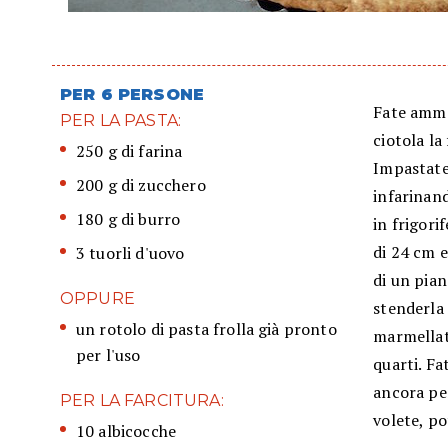
PER 6 PERSONE
Fate ammor
PER LA PASTA:
ciotola la
250 g di farina
Impastate 
200 g di zucchero
infarinan
180 g di burro
in frigori
di 24 cm e
3 tuorli d'uovo
di un pian
OPPURE
stenderla 
un rotolo di pasta frolla già pronto
marmellata
per l'uso
quarti. Fa
ancora per
PER LA FARCITURA:
volete, p
10 albicocche