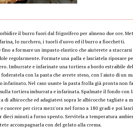
bidire il burro fuori dal frigorifero per almeno due ore. Me
 farina, lo zucchero, i tuorli d'uovo ed il burro a fiocchetti.
fino a formare un impasto elastico che aiuterete a staccarsi
dole regolarmente. Formate una palla e lasciatela riposare p
fero. Imburrate e infarinate una tortiera a bordo estraibile d
 foderatela con la pasta che avrete steso, con l'aiuto di un m
o infarinato. Nel caso usaste la pasta frolla già pronta non f
sulla tortiera imburrata e infarinata. Spalmate il fondo con l
 di albicocche ed adagiatevi sopra le albicocche tagliate a m
te cuocere per circa mezz'ora nel forno a 180 gradi e poi lasci
 dieci minuti a forno spento. Servitela a temperatura ambien
otete accompagnarla con del gelato alla crema.