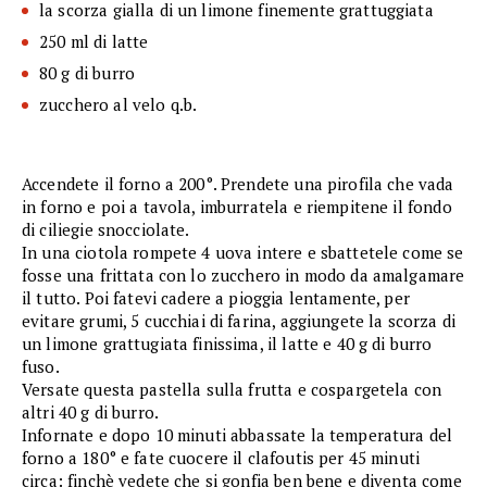
la scorza gialla di un limone finemente grattuggiata
250 ml di latte
80 g di burro
zucchero al velo q.b.
Accendete il forno a 200°. Prendete una pirofila che vada
in forno e poi a tavola, imburratela e riempitene il fondo
di ciliegie snocciolate.
In una ciotola rompete 4 uova intere e sbattetele come se
fosse una frittata con lo zucchero in modo da amalgamare
il tutto. Poi fatevi cadere a pioggia lentamente, per
evitare grumi, 5 cucchiai di farina, aggiungete la scorza di
un limone grattugiata finissima, il latte e 40 g di burro
fuso.
Versate questa pastella sulla frutta e cospargetela con
altri 40 g di burro.
Infornate e dopo 10 minuti abbassate la temperatura del
forno a 180° e fate cuocere il clafoutis per 45 minuti
circa: finchè vedete che si gonfia ben bene e diventa come