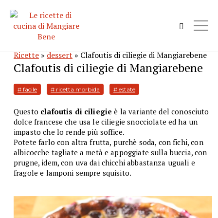
Ricette
»
dessert
» Clafoutis di ciliegie di Mangiarebene
Clafoutis di ciliegie di Mangiarebene
# facile
# ricetta morbida
# estate
Questo
clafoutis di ciliegie
è la variante del conosciuto
dolce francese che usa le ciliegie snocciolate ed ha un
impasto che lo rende più soffice.
Potete farlo con altra frutta, purchè soda, con fichi, con
albicocche tagliate a metà e appoggiate sulla buccia, con
prugne, idem, con uva dai chicchi abbastanza uguali e
fragole e lamponi sempre squisito.