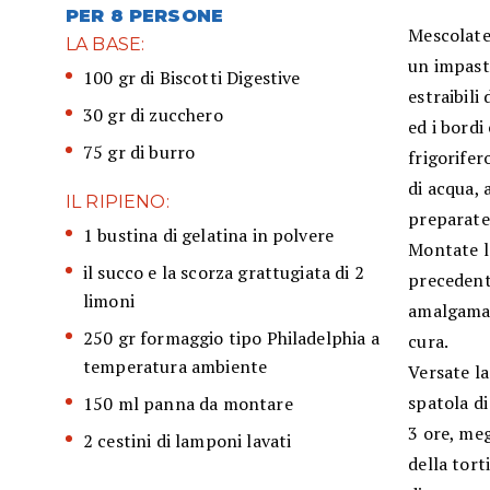
PER 8 PERSONE
Mescolate 
LA BASE:
un impast
100 gr di Biscotti Digestive
estraibili
30 gr di zucchero
ed i bordi
75 gr di burro
frigorifer
di acqua, 
IL RIPIENO:
preparate
1 bustina di gelatina in polvere
Montate l
il succo e la scorza grattugiata di 2
precedent
limoni
amalgamat
250 gr formaggio tipo Philadelphia a
cura.
temperatura ambiente
Versate la
spatola di
150 ml panna da montare
3 ore, meg
2 cestini di lamponi lavati
della tort