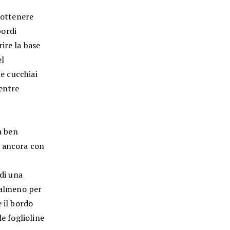
 ottenere
bordi
ire la base
el
ue cucchiai
mentre
a ben
e ancora con
 di una
a almeno per
 il bordo
le foglioline