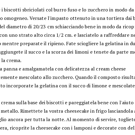
i biscotti sbriciolati col burro fuso e lo zucchero in modo da
o omogeneo. Versate l'impasto ottenuto in una tortiera dai 
 del diametro di 20/23 cm schiacciando bene in modo da ricopr
 con uno strato alto circa 1/2 cm. e lasciatelo a raffreddare n
o mentre preparate il ripieno. Fate sciogliere la gelatina in d
aggiungete il succo e la scorza dei limoni e tenete da parte 
 la crema.
a panna e amalgamatela con delicatezza al cream cheese
emente mescolato allo zucchero. Quando il composto risult
o incorporate la gelatina con il succo di limone e mescolat
 crema sulla base dei biscotti e pareggiatela bene con l'aiuto
 metallo. Rimettete la vostra cheesecake in frigo lasciandol
lio ancora per tutta la notte. Al momento di servire, togliete
iera, ricoprite la cheesecake con i lamponi e decorate con del