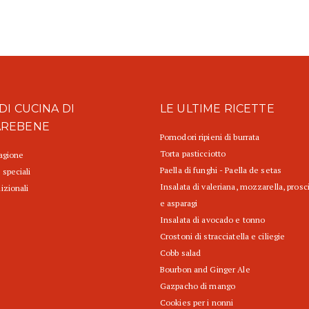
DI CUCINA DI
LE ULTIME RICETTE
AREBENE
Pomodori ripieni di burrata
Torta pasticciotto
tagione
Paella di funghi - Paella de setas
 speciali
Insalata di valeriana, mozzarella, prosc
izionali
e asparagi
Insalata di avocado e tonno
Crostoni di stracciatella e ciliegie
Cobb salad
Bourbon and Ginger Ale
Gazpacho di mango
Cookies per i nonni