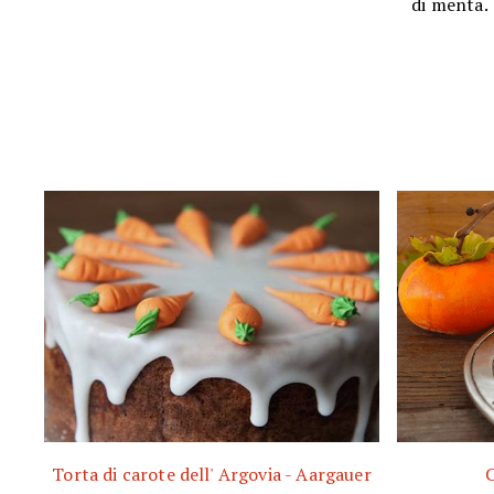
di menta.
Torta di carote dell' Argovia - Aargauer
C