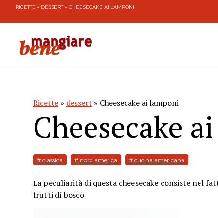
RICETTE
»
DESSERT
» CHEESECAKE AI LAMPONI
Ricette
»
dessert
» Cheesecake ai lamponi
Cheesecake ai
# classica
# nord america
# cucina americana
La peculiarità di questa cheesecake consiste nel fat
frutti di bosco